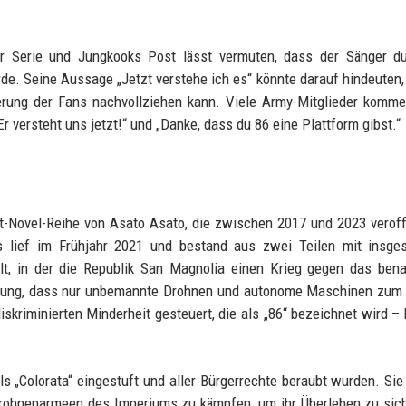
 Serie und Jungkooks Post lässt vermuten, dass der Sänger du
. Seine Aussage „Jetzt verstehe ich es“ könnte darauf hindeuten,
erung der Fans nachvollziehen kann. Viele Army-Mitglieder komme
r versteht uns jetzt!“ und „Danke, dass du 86 eine Plattform gibst.“
t-Novel-Reihe von Asato Asato, die zwischen 2017 und 2023 veröff
s lief im Frühjahr 2021 und bestand aus zwei Teilen mit insge
elt, in der die Republik San Magnolia einen Krieg gegen das ben
gierung, dass nur unbemannte Drohnen und autonome Maschinen zum
skriminierten Minderheit gesteuert, die als „86“ bezeichnet wird –
ls „Colorata“ eingestuft und aller Bürgerrechte beraubt wurden. Si
rohnenarmeen des Imperiums zu kämpfen, um ihr Überleben zu sic