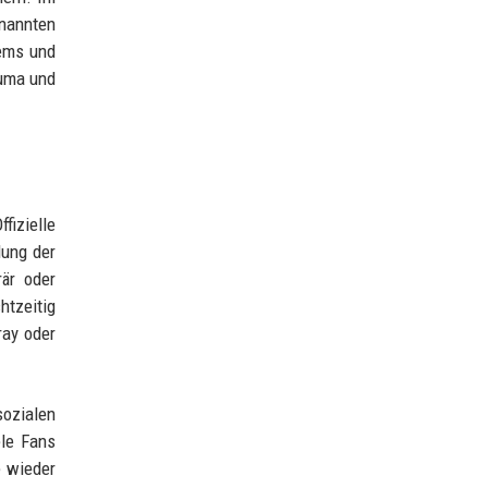
enannten
tems und
auma und
fizielle
lung der
är oder
htzeitig
ray oder
sozialen
ele Fans
e wieder