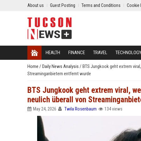
About us
Guest Posting
Terms and Conditions
Cookie 
HEALTH
FINANCE
TRAVEL
TECHNOLOG
Home
/
Daily News Analysis
/
BTS Jungkook geht extrem viral, 
Streaminganbietern entfernt wurde
BTS Jungkook geht extrem viral, we
neulich überall von Streaminganbiet
May 24, 2026
Twila Rosenbaum
134 views