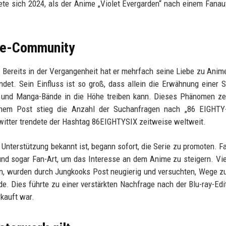
te sich 2024, als der Anime „Violet Evergarden“ nach einem Fanau
ime-Community
 Bereits in der Vergangenheit hat er mehrfach seine Liebe zu Anim
ndet. Sein Einfluss ist so groß, dass allein die Erwähnung einer S
l und Manga-Bände in die Höhe treiben kann. Dieses Phänomen ze
inem Post stieg die Anzahl der Suchanfragen nach „86 EIGHTY-
itter trendete der Hashtag 86EIGHTYSIX zeitweise weltweit.
e Unterstützung bekannt ist, begann sofort, die Serie zu promoten. F
nd sogar Fan-Art, um das Interesse an dem Anime zu steigern. Vi
ten, wurden durch Jungkooks Post neugierig und versuchten, Wege zu
e. Dies führte zu einer verstärkten Nachfrage nach der Blu-ray-Edit
kauft war.