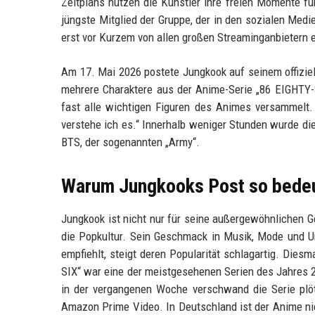
Zeitplans nutzen die Künstler ihre freien Momente fü
jüngste Mitglied der Gruppe, der in den sozialen Medi
erst vor Kurzem von allen großen Streaminganbietern 
Am 17. Mai 2026 postete Jungkook auf seinem offiziell
mehrere Charaktere aus der Anime-Serie „86 EIGHTY-S
fast alle wichtigen Figuren des Animes versammelt.
verstehe ich es.“ Innerhalb weniger Stunden wurde d
BTS, der sogenannten „Army“.
Warum Jungkooks Post so bedeu
Jungkook ist nicht nur für seine außergewöhnlichen G
die Popkultur. Sein Geschmack in Musik, Mode und Un
empfiehlt, steigt deren Popularität schlagartig. Die
SIX“ war eine der meistgesehenen Serien des Jahres 
in der vergangenen Woche verschwand die Serie plötz
Amazon Prime Video. In Deutschland ist der Anime ni