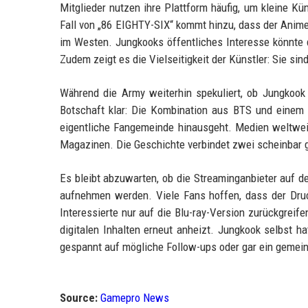
Mitglieder nutzen ihre Plattform häufig, um kleine Kü
Fall von „86 EIGHTY-SIX“ kommt hinzu, dass der Anime
im Westen. Jungkooks öffentliches Interesse könnte 
Zudem zeigt es die Vielseitigkeit der Künstler: Sie sind
Während die Army weiterhin spekuliert, ob Jungkook d
Botschaft klar: Die Kombination aus BTS und einem k
eigentliche Fangemeinde hinausgeht. Medien weltweit
Magazinen. Die Geschichte verbindet zwei scheinbar g
Es bleibt abzuwarten, ob die Streaminganbieter auf d
aufnehmen werden. Viele Fans hoffen, dass der Druc
Interessierte nur auf die Blu-ray-Version zurückgrei
digitalen Inhalten erneut anheizt. Jungkook selbst h
gespannt auf mögliche Follow-ups oder gar ein gemei
Source:
Gamepro News