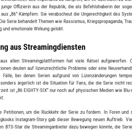
 junge Offizierin aus der Republik, die als Befehlshaberin der sog
e aus „86“-Kämpfern. Sie verabscheut die Ungerechtigkeit des Sys
. Die Serie behandelt Themen wie Rassismus, Kriegspropaganda, Tr
ng und emotionale Wirkung gelobt.
ung aus Streamingdiensten
us allen Streamingplattformen hat viele Rätsel aufgeworfen. Of
tionen deuten auf lizenzrechtliche Probleme oder eine Neuverhand
e Fälle, bei denen Serien aufgrund von Lizenzänderungen tempor
nders ärgerlich ist die Situation für Fans, die die Serie nicht rec
zeit ist „86 EIGHTY-SIX“ nur noch auf physischen Medien wie Blu-
kt.
 Petitionen, um die Rückkehr der Serie zu fordern. In Foren und 
ngkooks Instagram-Story gab dieser Bewegung neuen Auftrieb. Vi
en BTS-Star die Streaminganbieter dazu bewegen könnte, die Seri