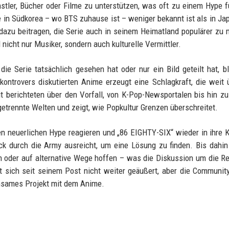
nstler, Bücher oder Filme zu unterstützen, was oft zu einem Hype f
 in Südkorea – wo BTS zuhause ist – weniger bekannt ist als in Ja
dazu beitragen, die Serie auch in seinem Heimatland populärer zu
 nicht nur Musiker, sondern auch kulturelle Vermittler.
ie Serie tatsächlich gesehen hat oder nur ein Bild geteilt hat, bl
ontrovers diskutierten Anime erzeugt eine Schlagkraft, die weit 
 berichteten über den Vorfall, von K-Pop-Newsportalen bis hin z
etrennte Welten und zeigt, wie Popkultur Grenzen überschreitet.
en neuerlichen Hype reagieren und „86 EIGHTY-SIX“ wieder in ihre 
k durch die Army ausreicht, um eine Lösung zu finden. Bis dahi
fen oder auf alternative Wege hoffen – was die Diskussion um die R
at sich seit seinem Post nicht weiter geäußert, aber die Communit
nsames Projekt mit dem Anime.