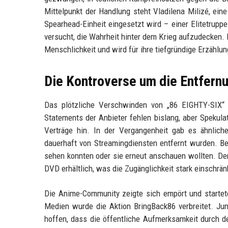
Mittelpunkt der Handlung steht Vladilena Milizé, eine
Spearhead-Einheit eingesetzt wird – einer Elitetrupp
versucht, die Wahrheit hinter dem Krieg aufzudecken
Menschlichkeit und wird für ihre tiefgründige Erzählu
Die Kontroverse um die Entfern
Das plötzliche Verschwinden von „86 EIGHTY-SIX“ a
Statements der Anbieter fehlen bislang, aber Spekula
Verträge hin. In der Vergangenheit gab es ähnlich
dauerhaft von Streamingdiensten entfernt wurden. Beso
sehen konnten oder sie erneut anschauen wollten. Der
DVD erhältlich, was die Zugänglichkeit stark einschrän
Die Anime-Community zeigte sich empört und startete
Medien wurde die Aktion BringBack86 verbreitet. Ju
hoffen, dass die öffentliche Aufmerksamkeit durch d