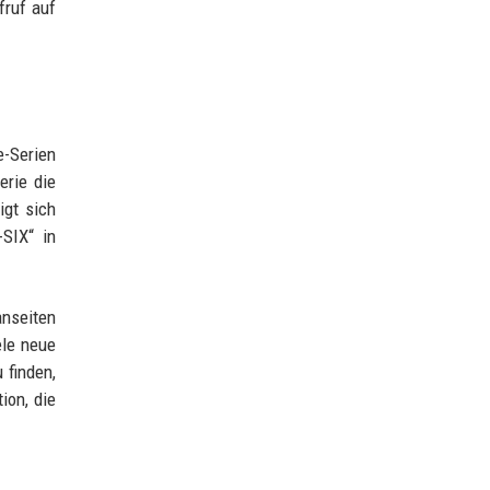
fruf auf
e-Serien
erie die
igt sich
SIX“ in
anseiten
ele neue
 finden,
ion, die