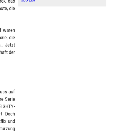
SEO List
ook, das
ute, die
uf waren
ale, die
h… Jetzt
haft der
luss auf
ne Serie
 EIGHTY-
rt. Doch
flix und
stürzung