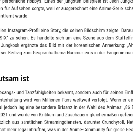
r persönliche Hobbys. Eines der jüngsten Beispiele ist Jeon Jungk
en für Aufsehen sorgte, weil er ausgerechnet eine Anime-Serie scha
entfernt wurde.
en Instagram-Profil eine Story, die seinen Bildschirm zeigte. Dara
IX“ zu sehen. Es handelte sich um eine Szene aus dem Staffelfin
 Jungkook ergänzte das Bild mit der koreanischen Anmerkung: „A
ieser Beitrag zum Gesprächsthema Nummer eins in der Fangemeinsc
tsam ist
esangs- und Tanzfähigkeiten bekannt, sondern auch für seinen Einf
terhaltung wird von Millionen Fans weltweit verfolgt. Wenn er ei
smal jedoch lag eine besondere Brisanz in der Wahl des Animes: „86
2021 und wurde von Kritikern und Zuschauern gleichermaßen gefeie
lich aus sämtlichen Streamingdiensten, darunter Crunchyroll, Net
cht mehr legal abrufbar, was in der Anime-Community für große Be