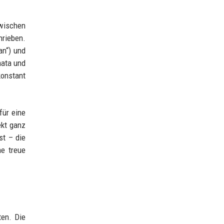
zwischen
hrieben.
an“) und
mata und
konstant
für eine
ekt ganz
st – die
ne treue
ten. Die