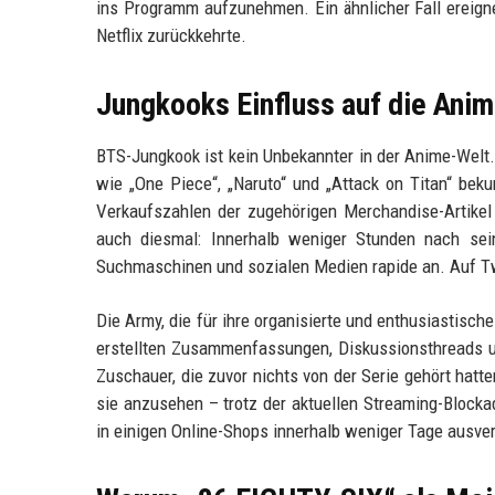
ins Programm aufzunehmen. Ein ähnlicher Fall ereigne
Netflix zurückkehrte.
Jungkooks Einfluss auf die An
BTS-Jungkook ist kein Unbekannter in der Anime-Welt.
wie „One Piece“, „Naruto“ und „Attack on Titan“ beku
Verkaufszahlen der zugehörigen Merchandise-Artike
auch diesmal: Innerhalb weniger Stunden nach se
Suchmaschinen und sozialen Medien rapide an. Auf Tw
Die Army, die für ihre organisierte und enthusiastisch
erstellten Zusammenfassungen, Diskussionsthreads u
Zuschauer, die zuvor nichts von der Serie gehört hat
sie anzusehen – trotz der aktuellen Streaming-Blockad
in einigen Online-Shops innerhalb weniger Tage ausver