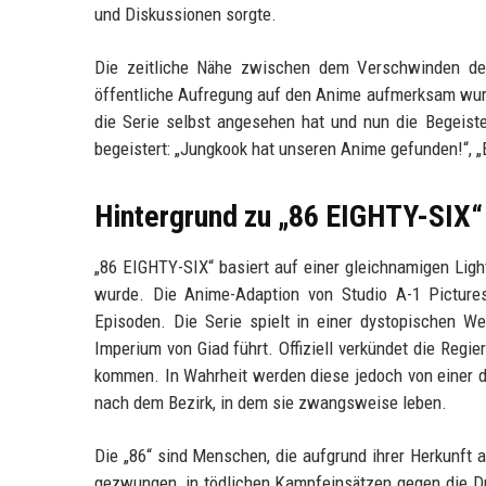
und Diskussionen sorgte.
Die zeitliche Nähe zwischen dem Verschwinden der
öffentliche Aufregung auf den Anime aufmerksam wurde
die Serie selbst angesehen hat und nun die Begeist
begeistert: „Jungkook hat unseren Anime gefunden!“, „E
Hintergrund zu „86 EIGHTY-SIX“
„86 EIGHTY-SIX“ basiert auf einer gleichnamigen Ligh
wurde. Die Anime-Adaption von Studio A-1 Picture
Episoden. Die Serie spielt in einer dystopischen W
Imperium von Giad führt. Offiziell verkündet die Re
kommen. In Wahrheit werden diese jedoch von einer di
nach dem Bezirk, in dem sie zwangsweise leben.
Die „86“ sind Menschen, die aufgrund ihrer Herkunft a
gezwungen, in tödlichen Kampfeinsätzen gegen die D