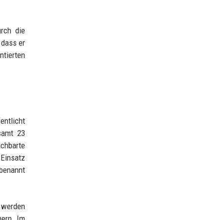
rch die
 dass er
ntierten
entlicht
samt 23
achbarte
 Einsatz
 benannt
e werden
hern. Im