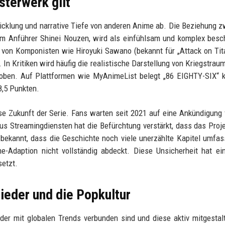
terwerk gilt
twicklung und narrative Tiefe von anderen Anime ab. Die Beziehung 
em Anführer Shinei Nouzen, wird als einfühlsam und komplex besc
 von Komponisten wie Hiroyuki Sawano (bekannt für „Attack on Tit
In Kritiken wird häufig die realistische Darstellung von Kriegstrau
hoben. Auf Plattformen wie MyAnimeList belegt „86 EIGHTY-SIX“ 
8,5 Punkten.
sse Zukunft der Serie. Fans warten seit 2021 auf eine Ankündigung 
aus Streamingdiensten hat die Befürchtung verstärkt, dass das Proj
t bekannt, dass die Geschichte noch viele unerzählte Kapitel umfas
e-Adaption nicht vollständig abdeckt. Diese Unsicherheit hat ei
setzt.
ieder und die Popkultur
der mit globalen Trends verbunden sind und diese aktiv mitgestal