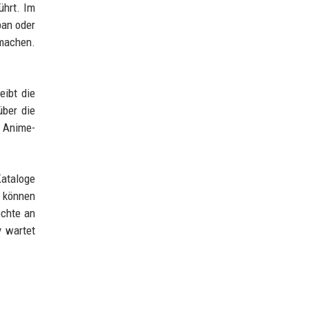
ührt. Im
pan oder
 machen.
eibt die
über die
u Anime-
Kataloge
n können
echte an
y wartet