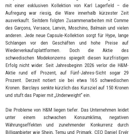
mit einer exklusiven Kollektion von Karl Lagerfeld – die
Aufregung war riesig, die Ware innerhalb kürzester Zeit
ausverkauft. Seitdem folgten Zusammenarbeiten mit Comme
des Garçons, Versace, Lanvin, Moschino, Balmain und vielen
anderen. Jede neue Capsule-Kollektion sorgt für Hype, lange
Schlangen vor den Geschäften und hohe Preise auf
Wiederverkaufsplattformen. Doch die Aktie des
schwedischen Modekonzerns spiegelt diesen kurzfristigen
Erfolg nicht wider. Seit Jahresbeginn 2026 verlor die H&M-
Aktie rund elf Prozent, auf Fünf-Jahres-Sicht sogar 29
Prozent. Derzeit notiert sie bei etwa 165 schwedischen
Kronen. Barclays senkte kürzlich das Kursziel auf 150 Kronen
und stuft das Papier mit „Underweight“ ein.
Die Probleme von H&M liegen tiefer. Das Unternehmen leidet
unter einem schwachen Konsumklima, negativen
Währungseffekten und zunehmender Konkurrenz durch
Billiganbieter wie Shein, Temu und Primark. CEO Daniel Ervér