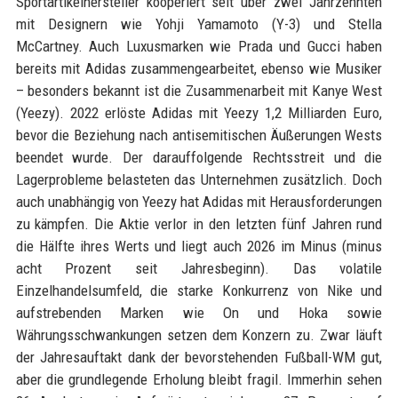
Sportartikelhersteller kooperiert seit über zwei Jahrzehnten
mit Designern wie Yohji Yamamoto (Y-3) und Stella
McCartney. Auch Luxusmarken wie Prada und Gucci haben
bereits mit Adidas zusammengearbeitet, ebenso wie Musiker
– besonders bekannt ist die Zusammenarbeit mit Kanye West
(Yeezy). 2022 erlöste Adidas mit Yeezy 1,2 Milliarden Euro,
bevor die Beziehung nach antisemitischen Äußerungen Wests
beendet wurde. Der darauffolgende Rechtsstreit und die
Lagerprobleme belasteten das Unternehmen zusätzlich. Doch
auch unabhängig von Yeezy hat Adidas mit Herausforderungen
zu kämpfen. Die Aktie verlor in den letzten fünf Jahren rund
die Hälfte ihres Werts und liegt auch 2026 im Minus (minus
acht Prozent seit Jahresbeginn). Das volatile
Einzelhandelsumfeld, die starke Konkurrenz von Nike und
aufstrebenden Marken wie On und Hoka sowie
Währungsschwankungen setzen dem Konzern zu. Zwar läuft
der Jahresauftakt dank der bevorstehenden Fußball-WM gut,
aber die grundlegende Erholung bleibt fragil. Immerhin sehen