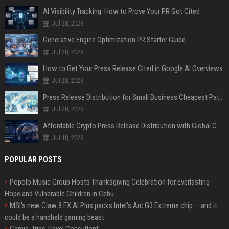
AI Visibility Tracking: How to Prove Your PR Got Cited
Jul 28, 2026
Generative Engine Optimization PR Starter Guide
Jul 28, 2026
How to Get Your Press Release Cited in Google AI Overviews
Jul 28, 2026
Press Release Distribution for Small Business Cheapest Path to Real Coverage
Jul 28, 2026
Affordable Crypto Press Release Distribution with Global Coverage
Jul 18, 2026
POPULAR POSTS
Popolo Music Group Hosts Thanksgiving Celebration for Everlasting
Hope and Vulnerable Children in Cebu
MSI's new Claw 8 EX AI Plus packs Intel's Arc G3 Extreme chip — and it
could be a handheld gaming beast
Garcia, Trips Travel Consultant