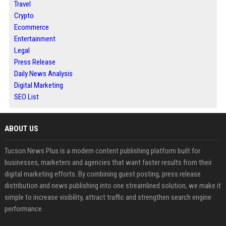
Travel
Crypto
Ecommerce
Entertainment
Legal
Press Release
Daily News Analysis
Digital Marketing
SEO List
ABOUT US
Tucson News Plus is a modern content publishing platform built for
businesses, marketers and agencies that want faster results from their
digital marketing efforts. By combining guest posting, press release
distribution and news publishing into one streamlined solution, we make it
simple to increase visibility, attract traffic and strengthen search engine
performance.